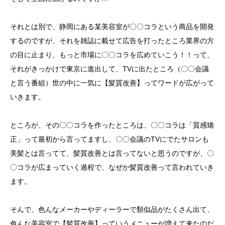
それとは別で、静岡にある某美容室が〇〇コラという商品を開発
するのですが、それを雑誌に載せて広告を打ったところ業界の方
の目に止まり、もっと市場に〇〇コラを広めていこう！！って、
それがきっかけで東京に進出して、TVに出たところ（〇〇会議
と言う番組）世の中に一気に【髪質改善】ってワードが広がって
いきます。
ところが、その〇〇コラを作ったところは、〇〇コラは「質感矯
正」って最初から言ってますし、〇〇会議のTVにでたサロンも
美髪とは言ってて、髪質改善とは言ってないと思うのですが、〇
〇コラが広まっていく過程で、なぜか髪質改善って言われていき
ます。
そんで、色んなメーカーやディーラーで類似品がたくさん出て、
色んな美容室で【髪質改善】っていうメニューが増えて来たのだ