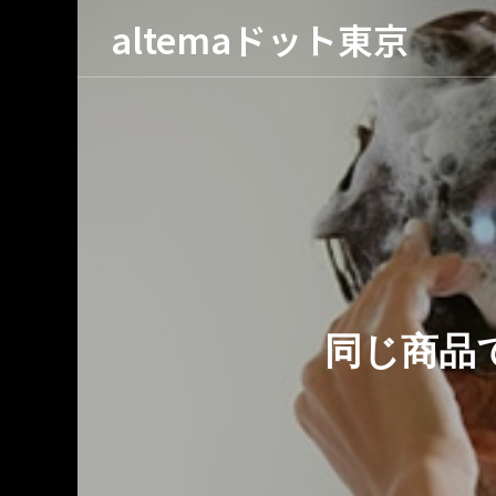
altemaドット東京
京
同じ商品