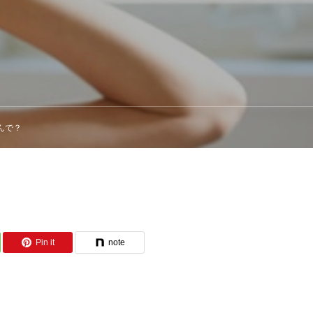
んで？
Pin it
note