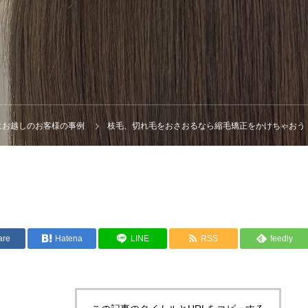
maにお越しのお客様の事例
枝毛、切れ毛をおさおるなら縮毛矯正をかけちゃおう
are
Hatena
LINE
RSS
feedly