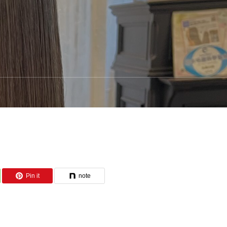
Pin it
note