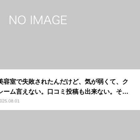
美容室で失敗されたんだけど、気が弱くて、ク
レーム言えない。口コミ投稿も出来ない。そん
な気弱な人の解決方法。（言いたいことも言え
025.08.01
ないこんな世の中じゃ、ポイズン）