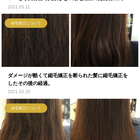
付けるべき６つのポイント
2021.03.11
縮毛矯正について
ダメージが酷くて縮毛矯正を断られた髪に縮毛矯正を
したその後の経過。
2021.02.20
縮毛矯正について