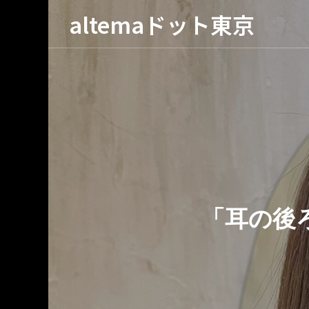
altemaドット東京
京
「耳の後