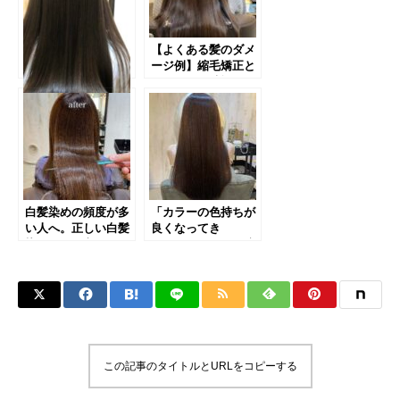
【よくある髪のダメ
ージ例】縮毛矯正と
カラーの同時施術。
継続する事の美しさ
白髪染めの頻度が多
「カラーの色持ちが
い人へ。正しい白髪
良くなってき
染めのやり方を知ら
た！！」どんだけ暗
ないと毎月髪が傷ん
く染めても変わらな
でしまいます。
かった色を持たせる
施術方法。
この記事のタイトルとURLをコピーする