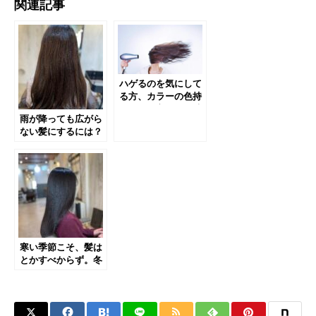
関連記事
ハゲるのを気にして
る方、カラーの色持
ちが悪い方、この時
雨が降っても広がら
期のホームケアでは
ない髪にするには？
〇〇を徹底しよう。
寒い季節こそ、髪は
とかすべからず。冬
場はステラおばさん
最強説