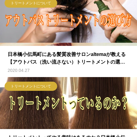
トリートメントについて
日本橋小伝馬町にある髪質改善サロンaltemaが教える
【アウトバス（洗い流さない）トリートメントの選び
方】
2020.04.27
トリートメントについて