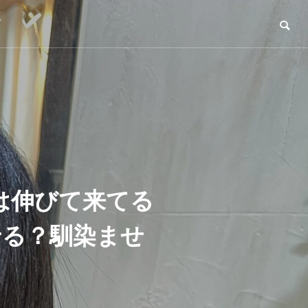
は伸びて来てる
せる？馴染ませ