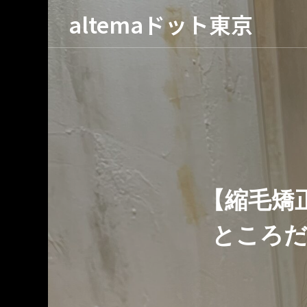
altemaドット東京
京
【縮毛矯
ところだ