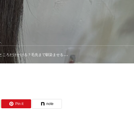
けかける？毛先まで馴染ませる？馴染ませる？
Pin it
note