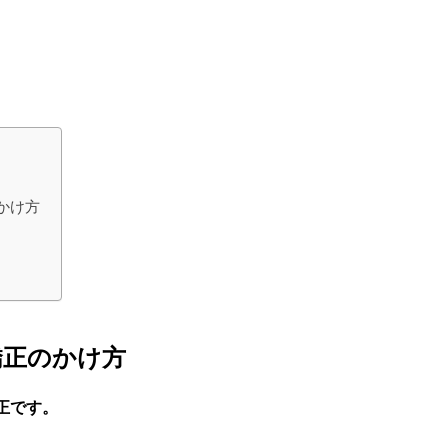
かけ方
矯正のかけ方
正です。