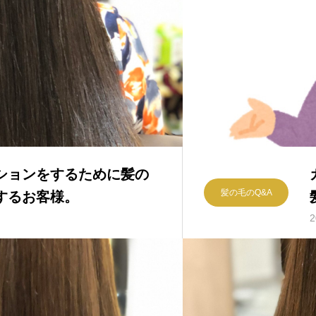
ションをするために髪の
髪の毛のQ&A
するお客様。
2