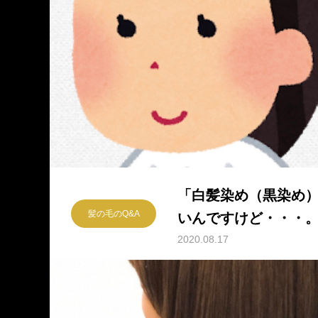
「白髪染め（黒染め
髪の毛のQ&A
いんですけど・・・
笑いされる理由。
2020.08.17